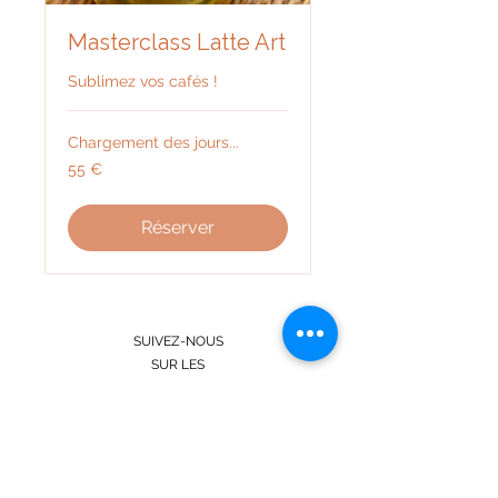
Masterclass Latte Art
Sublimez vos cafés !
Chargement des jours...
55
55 €
euros
Réserver
SUIVEZ-NOUS
SUR LES
RESEAUX SOCIAUX
@CONTRASTES.PARIS